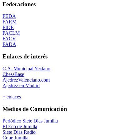
Federaciones
FEDA
FARM
FIDE
FACLM
FACV
FADA
Enlaces de interés
C.A. Municipal Yeclano
ChessBase
AjedrezValenciano.com
Ajedrez en Madrid
+ enlaces
Medios de Comunicación
Periódico Siete Días Jumilla
El Eco de Jumilla
Siete Días Radio
Cope Jumilla