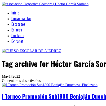
Inicio
Curso escolar
Estatutos
Enlaces
Contacto
Extranet
Tag archive
for Héctor García So
May
17
2022
en
Comentarios desactivados
I
Torneo
Promoción
I Torneo Promoción Sub1800 Beniaján Duoche
Sub1800
Beniaján
Duochess.