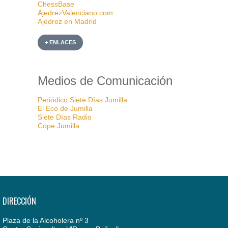
ChessBase
AjedrezValenciano.com
Ajedrez en Madrid
+ ENLACES
Medios de Comunicación
Periódico Siete Días Jumilla
El Eco de Jumilla
Siete Días Radio
Cope Jumilla
DIRECCIÓN
Plaza de la Alcoholera nº 3