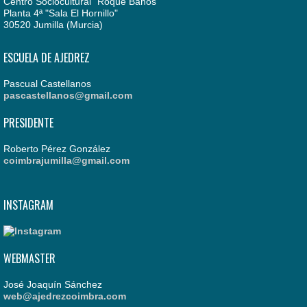
Centro Sociocultural "Roque Baños"
Planta 4ª "Sala El Hornillo"
30520 Jumilla (Murcia)
ESCUELA DE AJEDREZ
Pascual Castellanos
pascastellanos@gmail.com
PRESIDENTE
Roberto Pérez González
coimbrajumilla@gmail.com
INSTAGRAM
WEBMASTER
José Joaquín Sánchez
web@ajedrezcoimbra.com