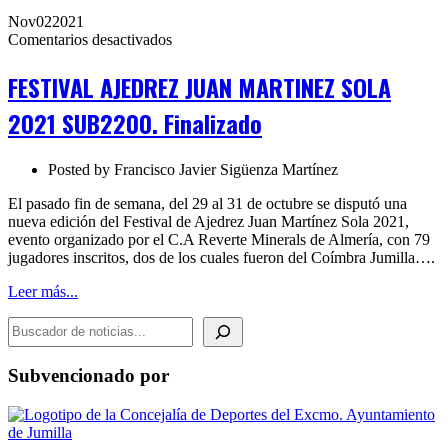
Nov
02
2021
en
Comentarios desactivados
FESTIVAL
AJEDREZ
FESTIVAL AJEDREZ JUAN MARTINEZ SOLA
JUAN
MARTINEZ
2021 SUB2200. Finalizado
SOLA
2021
SUB2200.
Posted by
Francisco Javier Sigüenza Martínez
Finalizado
El pasado fin de semana, del 29 al 31 de octubre se disputó una
nueva edición del Festival de Ajedrez Juan Martínez Sola 2021,
evento organizado por el C.A Reverte Minerals de Almería, con 79
jugadores inscritos, dos de los cuales fueron del Coímbra Jumilla….
Leer más...
BUSCADOR DE NOTICIAS
Subvencionado por