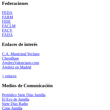
Federaciones
FEDA
FARM
FIDE
FACLM
FACV
FADA
Enlaces de interés
C.A. Municipal Yeclano
ChessBase
AjedrezValenciano.com
Ajedrez en Madrid
+ enlaces
Medios de Comunicación
Periódico Siete Días Jumilla
El Eco de Jumilla
Siete Días Radio
Cope Jumilla