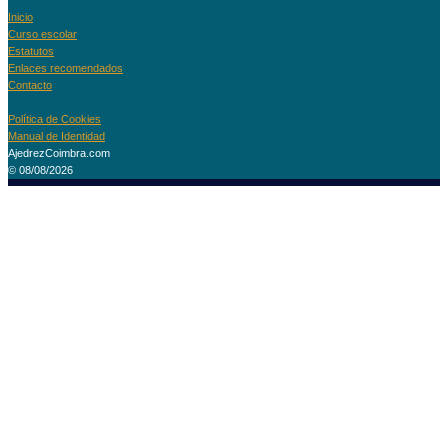
Inicio
Curso escolar
Estatutos
Enlaces recomendados
Contacto
Política de Cookies
Manual de Identidad
AjedrezCoimbra.com
© 08/08/2026