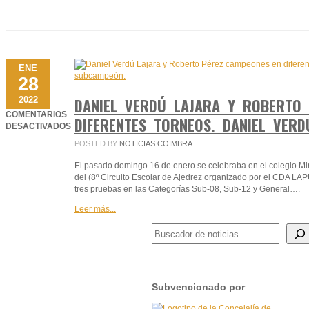
JUMILLA
2025
ENE
28
2022
DANIEL VERDÚ LAJARA Y ROBERTO
COMENTARIOS
DIFERENTES TORNEOS. DANIEL VERD
DESACTIVADOS
EN
POSTED BY
NOTICIAS COIMBRA
DANIEL
VERDÚ
El pasado domingo 16 de enero se celebraba en el colegio Mi
LAJARA
del (8º Circuito Escolar de Ajedrez organizado por el CDA LA
Y
tres pruebas en las Categorías Sub-08, Sub-12 y General….
ROBERTO
PÉREZ
Leer más...
CAMPEONES
BUSCADOR DE NOTICIAS
EN
DIFERENTES
TORNEOS.
DANIEL
VERDÚ
Subvencionado por
CUTILLAS,
SUBCAMPEÓN.