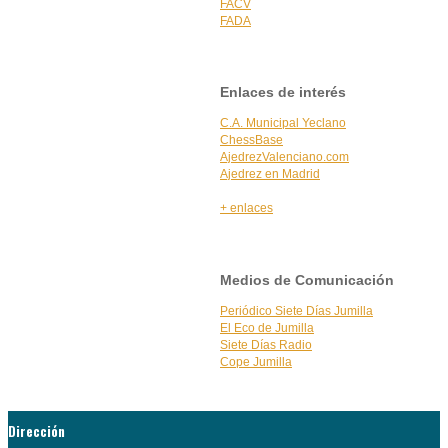
FACV
FADA
Enlaces de interés
C.A. Municipal Yeclano
ChessBase
AjedrezValenciano.com
Ajedrez en Madrid
+ enlaces
Medios de Comunicación
Periódico Siete Días Jumilla
El Eco de Jumilla
Siete Días Radio
Cope Jumilla
Dirección