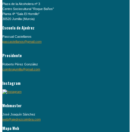
Plaza de la Alcoholera nº 3
Centro Sociocultural "Roque Baños"
Planta 4ª "Sala El Hornillo"
30520 Jumilla (Murcia)
Escuela de Ajedrez
Pascual Castellanos
pascastellanos@gmail.com
Presidente
Roberto Pérez González
coimbrajumilla@gmail.com
Instagram
Webmaster
José Joaquín Sánchez
web@ajedrezcoimbra.com
Mapa Web