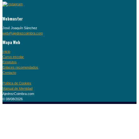
Webmaster
José Joaquín Sánchez
web@ajedrezcoimbra.com
Mapa Web
Inicio
Curso escolar
Estatutos
Enlaces recomendados
Contacto
Política de Cookies
Manual de Identidad
AjedrezCoimbra.com
© 08/08/2026