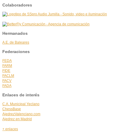
Colaboradores
Hermanados
A.E. de Baleares
Federaciones
FEDA
FARM
FIDE
FACLM
FACV
FADA
Enlaces de interés
C.A. Municipal Yeclano
ChessBase
AjedrezValenciano.com
Ajedrez en Madrid
+ enlaces