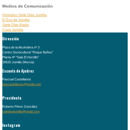
Medios de Comunicación
Periódico Siete Días Jumilla
El Eco de Jumilla
Siete Días Radio
Cope Jumilla
Dirección
Plaza de la Alcoholera nº 3
Centro Sociocultural "Roque Baños"
Planta 4ª "Sala El Hornillo"
30520 Jumilla (Murcia)
Escuela de Ajedrez
Pascual Castellanos
pascastellanos@gmail.com
Presidente
Roberto Pérez González
coimbrajumilla@gmail.com
Instagram