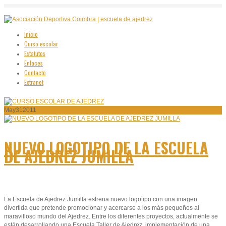
Inicio
Curso escolar
Estatutos
Enlaces
Contacto
Extranet
May
31
2011
NUEVO LOGOTIPO DE LA ESCUELA
DE AJEDREZ JUMILLA
La Escuela de Ajedrez Jumilla estrena nuevo logotipo con una imagen
divertida que pretende promocionar y acercarse a los más pequeños al
maravilloso mundo del Ajedrez. Entre los diferentes proyectos, actualmente se
están desarrollando una Escuela Taller de Ajedrez, implementación de una