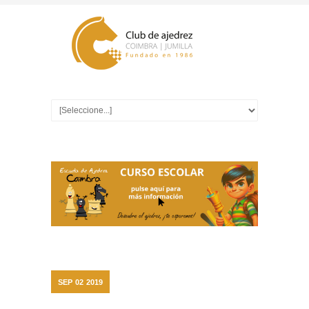
SEP
02
2019