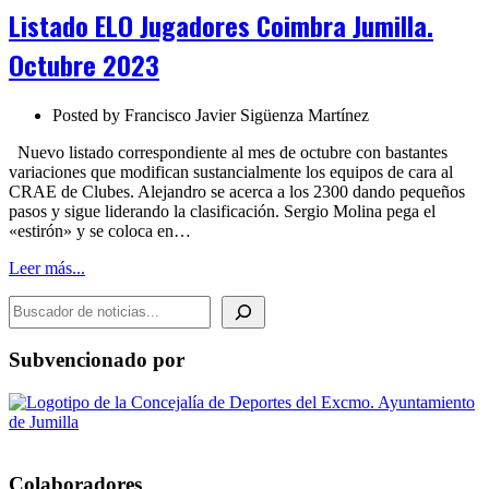
Jugadores
Listado ELO Jugadores Coimbra Jumilla.
Coimbra
Jumilla.
Octubre 2023
Octubre
2023
Posted by
Francisco Javier Sigüenza Martínez
Nuevo listado correspondiente al mes de octubre con bastantes
variaciones que modifican sustancialmente los equipos de cara al
CRAE de Clubes. Alejandro se acerca a los 2300 dando pequeños
pasos y sigue liderando la clasificación. Sergio Molina pega el
«estirón» y se coloca en…
Leer más...
BUSCADOR DE NOTICIAS
Subvencionado por
Colaboradores