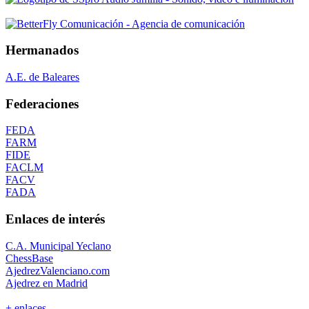
Hermanados
A.E. de Baleares
Federaciones
FEDA
FARM
FIDE
FACLM
FACV
FADA
Enlaces de interés
C.A. Municipal Yeclano
ChessBase
AjedrezValenciano.com
Ajedrez en Madrid
+ enlaces