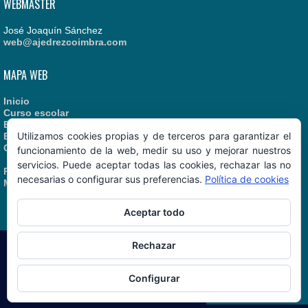
WEBMASTER
José Joaquín Sánchez
web@ajedrezcoimbra.com
MAPA WEB
Inicio
Curso escolar
Estatutos
Utilizamos cookies propias y de terceros para garantizar el
Enlaces recomendados
Contacto
funcionamiento de la web, medir su uso y mejorar nuestros
servicios. Puede aceptar todas las cookies, rechazar las no
Política de Cookies
necesarias o configurar sus preferencias.
Política de cookies
Manual de Identidad
Aceptar todo
Rechazar
AjedrezCoimbra.com
© 06/08/2026
Configurar