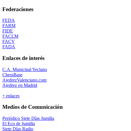
Federaciones
FEDA
FARM
FIDE
FACLM
FACV
FADA
Enlaces de interés
C.A. Municipal Yeclano
ChessBase
AjedrezValenciano.com
Ajedrez en Madrid
+ enlaces
Medios de Comunicación
Periódico Siete Días Jumilla
El Eco de Jumilla
Siete Días Radio