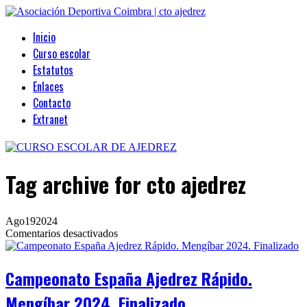
Inicio
Curso escolar
Estatutos
Enlaces
Contacto
Extranet
Tag archive
for cto ajedrez
Ago
19
2024
en
Comentarios desactivados
Campeonato
España
Ajedrez
Campeonato España Ajedrez Rápido.
Rápido.
Mengíbar
Mengíbar 2024. Finalizado
2024.