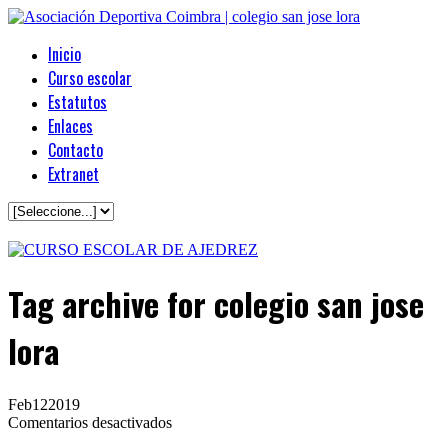
Inicio
Curso escolar
Estatutos
Enlaces
Contacto
Extranet
Tag archive
for colegio san jose
lora
Feb
12
2019
en
Comentarios desactivados
XVII