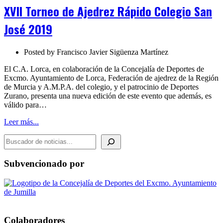
Torneo
XVII Torneo de Ajedrez Rápido Colegio San
de
Ajedrez
José 2019
Rápido
Colegio
San
Posted by
Francisco Javier Sigüenza Martínez
José
2019
El C.A. Lorca, en colaboración de la Concejalía de Deportes de
Excmo. Ayuntamiento de Lorca, Federación de ajedrez de la Región
de Murcia y A.M.P.A. del colegio, y el patrocinio de Deportes
Zurano, presenta una nueva edición de este evento que además, es
válido para…
Leer más...
BUSCADOR DE NOTICIAS
Subvencionado por
Colaboradores