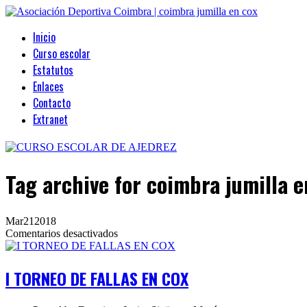
Inicio
Curso escolar
Estatutos
Enlaces
Contacto
Extranet
Tag archive
for coimbra jumilla e
Mar
21
2018
en
Comentarios desactivados
I
TORNEO
DE
I TORNEO DE FALLAS EN COX
FALLAS
EN
COX