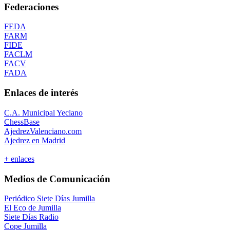
Federaciones
FEDA
FARM
FIDE
FACLM
FACV
FADA
Enlaces de interés
C.A. Municipal Yeclano
ChessBase
AjedrezValenciano.com
Ajedrez en Madrid
+ enlaces
Medios de Comunicación
Periódico Siete Días Jumilla
El Eco de Jumilla
Siete Días Radio
Cope Jumilla