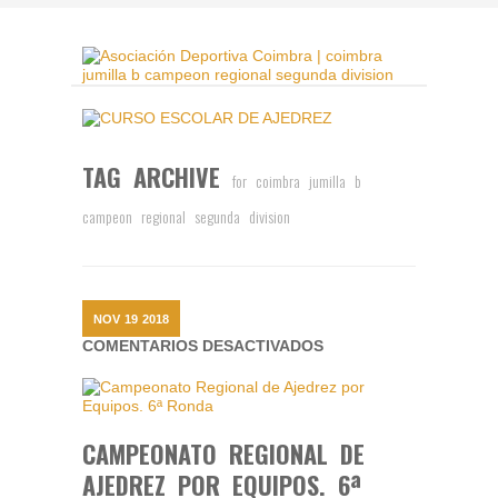
TAG ARCHIVE
for coimbra jumilla b
campeon regional segunda division
NOV
19
2018
EN
COMENTARIOS DESACTIVADOS
CAMPEONATO
REGIONAL
DE
AJEDREZ
POR
CAMPEONATO REGIONAL DE
EQUIPOS.
AJEDREZ POR EQUIPOS. 6ª
6ª
RONDA