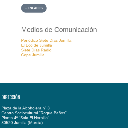
+ ENLACES
Medios de Comunicación
Periódico Siete Días Jumilla
El Eco de Jumilla
Siete Días Radio
Cope Jumilla
DIRECCIÓN
Plaza de la Alcoholera nº 3
Centro Sociocultural "Roque Baños"
Planta 4ª "Sala El Hornillo"
30520 Jumilla (Murcia)