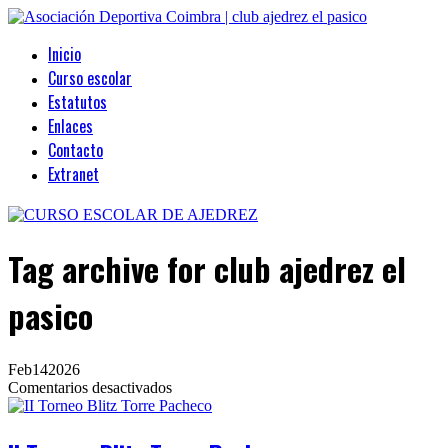
Inicio
Curso escolar
Estatutos
Enlaces
Contacto
Extranet
Tag archive
for club ajedrez el
pasico
Feb
14
2026
en
Comentarios desactivados
II
Torneo
Blitz