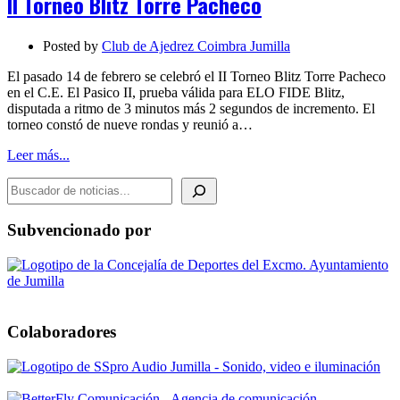
II Torneo Blitz Torre Pacheco
Torre
Pacheco
Posted by
Club de Ajedrez Coimbra Jumilla
El pasado 14 de febrero se celebró el II Torneo Blitz Torre Pacheco
en el C.E. El Pasico II, prueba válida para ELO FIDE Blitz,
disputada a ritmo de 3 minutos más 2 segundos de incremento. El
torneo constó de nueve rondas y reunió a…
Leer más...
BUSCADOR DE NOTICIAS
Subvencionado por
Colaboradores