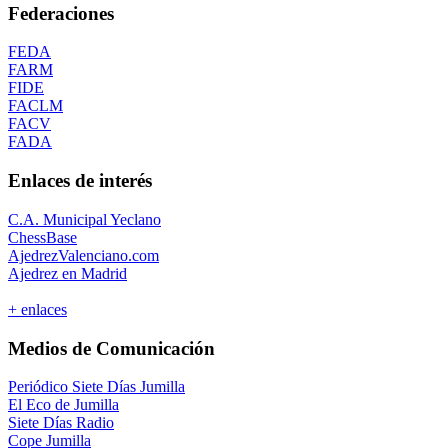
Federaciones
FEDA
FARM
FIDE
FACLM
FACV
FADA
Enlaces de interés
C.A. Municipal Yeclano
ChessBase
AjedrezValenciano.com
Ajedrez en Madrid
+ enlaces
Medios de Comunicación
Periódico Siete Días Jumilla
El Eco de Jumilla
Siete Días Radio
Cope Jumilla