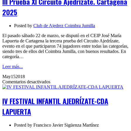
III Prueba XI Circuito Ajedrízate. Cartagena
Circuito
Ajedrízate.
2025
Cartagena
2025
Posted by
Club de Ajedrez Coimbra Jumilla
El pasado sábado 22 de marzo, se disputó en el CEIP José María
Lapuerta de Cartagena la tercera prueba del Circuito Ajedrízate,
evento en el que participaron 74 jugadores entre todas las categorías,
siendo tres de ellos del Coimbra Jumilla, con buenos resultados. En
categoría…
Leer más...
May
15
2018
en
Comentarios desactivados
IV
FESTIVAL
INFANTIL
IV FESTIVAL INFANTIL AJEDRÍZATE-CDA
AJEDRÍZATE-
CDA
LAPUERTA
LAPUERTA
Posted by
Francisco Javier Sigüenza Martínez