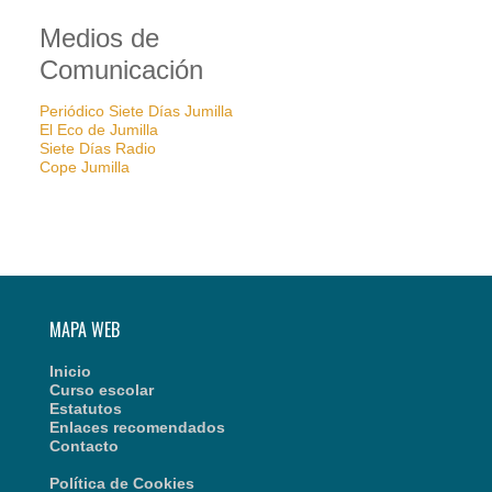
Medios de
Comunicación
Periódico Siete Días Jumilla
El Eco de Jumilla
Siete Días Radio
Cope Jumilla
MAPA WEB
Inicio
Curso escolar
Estatutos
Enlaces recomendados
Contacto
Política de Cookies