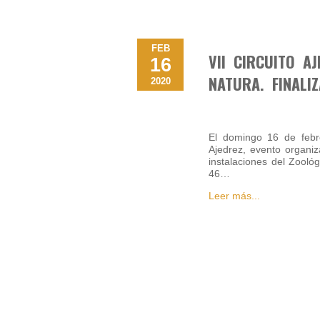
FEB
VII CIRCUITO A
16
NATURA. FINALI
2020
El domingo 16 de febre
Ajedrez, evento organi
instalaciones del Zooló
46…
Leer más...