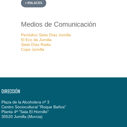
+ ENLACES
Medios de Comunicación
Periódico Siete Días Jumilla
El Eco de Jumilla
Siete Días Radio
Cope Jumilla
DIRECCIÓN
Plaza de la Alcoholera nº 3
Centro Sociocultural "Roque Baños"
Planta 4ª "Sala El Hornillo"
30520 Jumilla (Murcia)