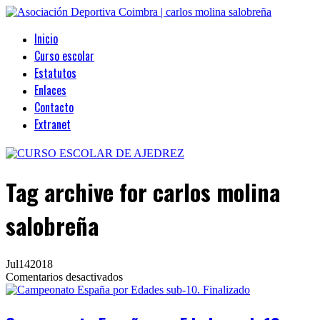
Inicio
Curso escolar
Estatutos
Enlaces
Contacto
Extranet
Tag archive
for carlos molina
salobreña
Jul
14
2018
en
Comentarios desactivados
Campeonato
España
por