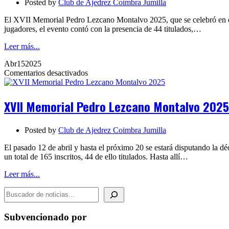
Posted by
Club de Ajedrez Coimbra Jumilla
Finalizado
El XVII Memorial Pedro Lezcano Montalvo 2025, que se celebró en el m
jugadores, el evento contó con la presencia de 44 titulados,…
Leer más...
Abr
15
2025
en
Comentarios desactivados
XVII
Memorial
Pedro
XVII Memorial Pedro Lezcano Montalvo 2025
Lezcano
Montalvo
2025
Posted by
Club de Ajedrez Coimbra Jumilla
El pasado 12 de abril y hasta el próximo 20 se estará disputando la
un total de 165 inscritos, 44 de ello titulados. Hasta allí…
Leer más...
BUSCADOR DE NOTICIAS
Subvencionado por