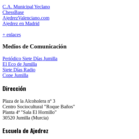
C.A. Municipal Yeclano
ChessBase
AjedrezValenciano.com
Ajedrez en Madrid
+ enlaces
Medios de Comunicación
Periódico Siete Días Jumilla
El Eco de Jumilla
Siete Días Radio
Cope Jumilla
Dirección
Plaza de la Alcoholera nº 3
Centro Sociocultural "Roque Baños"
Planta 4ª "Sala El Hornillo"
30520 Jumilla (Murcia)
Escuela de Ajedrez