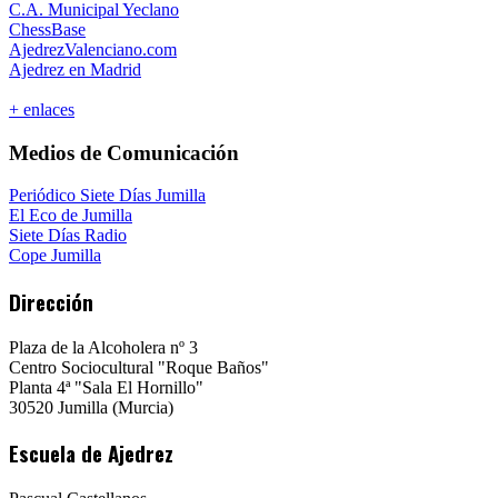
C.A. Municipal Yeclano
ChessBase
AjedrezValenciano.com
Ajedrez en Madrid
+ enlaces
Medios de Comunicación
Periódico Siete Días Jumilla
El Eco de Jumilla
Siete Días Radio
Cope Jumilla
Dirección
Plaza de la Alcoholera nº 3
Centro Sociocultural "Roque Baños"
Planta 4ª "Sala El Hornillo"
30520 Jumilla (Murcia)
Escuela de Ajedrez