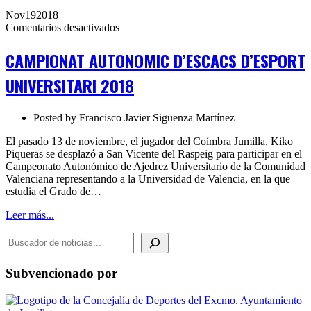
Nov
19
2018
en
Comentarios desactivados
CAMPIONAT
AUTONOMIC
CAMPIONAT AUTONOMIC D’ESCACS D’ESPORT
D’ESCACS
D’ESPORT
UNIVERSITARI 2018
UNIVERSITARI
2018
Posted by
Francisco Javier Sigüenza Martínez
El pasado 13 de noviembre, el jugador del Coímbra Jumilla, Kiko
Piqueras se desplazó a San Vicente del Raspeig para participar en el
Campeonato Autonómico de Ajedrez Universitario de la Comunidad
Valenciana representando a la Universidad de Valencia, en la que
estudia el Grado de…
Leer más...
BUSCADOR DE NOTICIAS
Subvencionado por