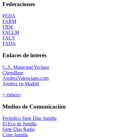
Federaciones
FEDA
FARM
FIDE
FACLM
FACV
FADA
Enlaces de interés
C.A. Municipal Yeclano
ChessBase
AjedrezValenciano.com
Ajedrez en Madrid
+ enlaces
Medios de Comunicación
Periódico Siete Días Jumilla
El Eco de Jumilla
Siete Días Radio
Cope Jumilla