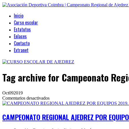
Inicio
Curso escolar
Estatutos
Enlaces
Contacto
Extranet
Tag archive
for Campeonato Regio
Oct
09
2019
en
Comentarios desactivados
CAMPEONATO
REGIONAL
AJEDREZ
CAMPEONATO REGIONAL AJEDREZ POR EQUIPOS
POR
EQUIPOS
2019.