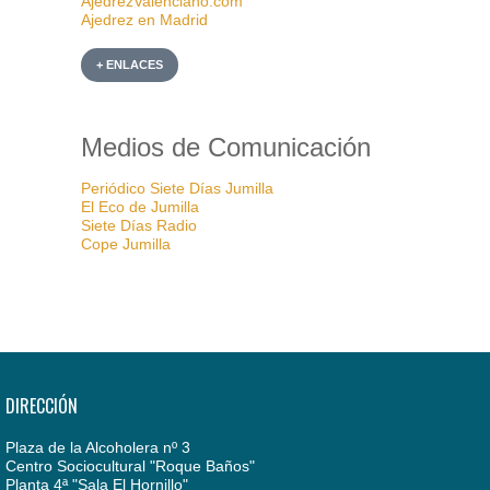
AjedrezValenciano.com
Ajedrez en Madrid
+ ENLACES
Medios de Comunicación
Periódico Siete Días Jumilla
El Eco de Jumilla
Siete Días Radio
Cope Jumilla
DIRECCIÓN
Plaza de la Alcoholera nº 3
Centro Sociocultural "Roque Baños"
Planta 4ª "Sala El Hornillo"