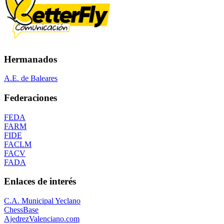
Hermanados
A.E. de Baleares
Federaciones
FEDA
FARM
FIDE
FACLM
FACV
FADA
Enlaces de interés
C.A. Municipal Yeclano
ChessBase
AjedrezValenciano.com