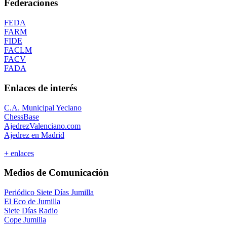
Federaciones
FEDA
FARM
FIDE
FACLM
FACV
FADA
Enlaces de interés
C.A. Municipal Yeclano
ChessBase
AjedrezValenciano.com
Ajedrez en Madrid
+ enlaces
Medios de Comunicación
Periódico Siete Días Jumilla
El Eco de Jumilla
Siete Días Radio
Cope Jumilla