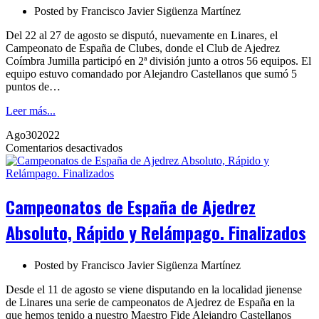
2022
Posted by
Francisco Javier Sigüenza Martínez
2ª
División
Del 22 al 27 de agosto se disputó, nuevamente en Linares, el
Campeonato de España de Clubes, donde el Club de Ajedrez
Coímbra Jumilla participó en 2ª división junto a otros 56 equipos. El
equipo estuvo comandado por Alejandro Castellanos que sumó 5
puntos de…
Leer más...
Ago
30
2022
en
Comentarios desactivados
Campeonatos
de
España
de
Campeonatos de España de Ajedrez
Ajedrez
Absoluto,
Absoluto, Rápido y Relámpago. Finalizados
Rápido
y
Relámpago.
Posted by
Francisco Javier Sigüenza Martínez
Finalizados
Desde el 11 de agosto se viene disputando en la localidad jienense
de Linares una serie de campeonatos de Ajedrez de España en la
que hemos tenido a nuestro Maestro Fide Alejandro Castellanos