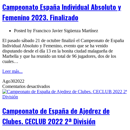
Absoluto
Campeonato España Individual Absoluto y
y
Femenino
Femenino 2023. Finalizado
2023.
Finalizado
Posted by
Francisco Javier Sigüenza Martínez
El pasado sábado 21 de octubre finalizó el Campeonato de España
Individual Absoluto y Femenino, evento que se ha venido
disputando desde el día 13 en la bonita ciudad malagueña de
Marbella y que ha reunido un total de 96 jugadores, dos de los
cuales…
Leer más...
Ago
30
2022
en
Comentarios desactivados
Campeonato
de
España
de
Campeonato de España de Ajedrez de
Ajedrez
de
Clubes. CECLUB 2022 2ª División
Clubes.
CECLUB