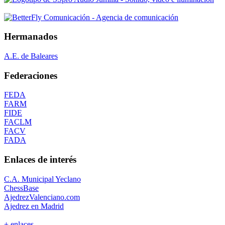
Hermanados
A.E. de Baleares
Federaciones
FEDA
FARM
FIDE
FACLM
FACV
FADA
Enlaces de interés
C.A. Municipal Yeclano
ChessBase
AjedrezValenciano.com
Ajedrez en Madrid
+ enlaces