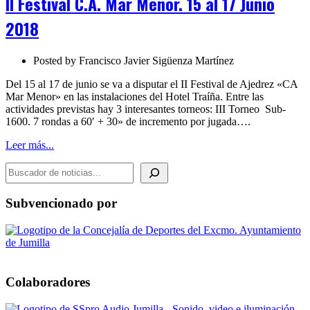
II Festival C.A. Mar Menor. 15 al 17 Junio
Mar
Menor.
2018
15
al
17
Posted by
Francisco Javier Sigüenza Martínez
Junio
2018
Del 15 al 17 de junio se va a disputar el II Festival de Ajedrez «CA
Mar Menor» en las instalaciones del Hotel Traíña. Entre las
actividades previstas hay 3 interesantes torneos: III Torneo Sub-
1600. 7 rondas a 60′ + 30» de incremento por jugada….
Leer más...
BUSCADOR DE NOTICIAS
Subvencionado por
Colaboradores