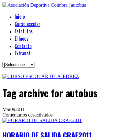
Inicio
Curso escolar
Estatutos
Enlaces
Contacto
Extranet
Tag archive
for autobus
Mar
09
2011
en
Comentarios desactivados
HORARIO
DE
SALIDA
HORARIO DE SALIDA CRAE2011
CRAE2011