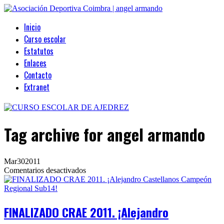
Inicio
Curso escolar
Estatutos
Enlaces
Contacto
Extranet
Tag archive
for angel armando
Mar
30
2011
en
Comentarios desactivados
FINALIZADO
CRAE
2011.
¡Alejandro
FINALIZADO CRAE 2011. ¡Alejandro
Castellanos
Campeón