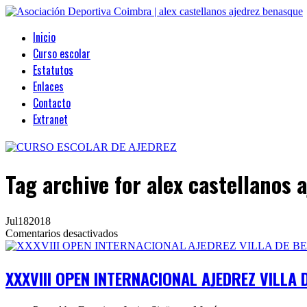
Inicio
Curso escolar
Estatutos
Enlaces
Contacto
Extranet
Tag archive
for alex castellanos 
Jul
18
2018
en
Comentarios desactivados
XXXVIII
OPEN
INTERNACIONAL
XXXVIII OPEN INTERNACIONAL AJEDREZ VILLA 
AJEDREZ
VILLA
DE