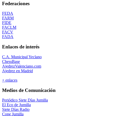
Federaciones
FEDA
FARM
FIDE
FACLM
FACV
FADA
Enlaces de interés
C.A. Municipal Yeclano
ChessBase
AjedrezValenciano.com
Ajedrez en Madrid
+ enlaces
Medios de Comunicación
Periódico Siete Días Jumilla
El Eco de Jumilla
Siete Días Radio
Cope Jumilla