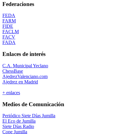
Federaciones
FEDA
FARM
FIDE
FACLM
FACV
FADA
Enlaces de interés
C.A. Municipal Yeclano
ChessBase
AjedrezValenciano.com
Ajedrez en Madrid
+ enlaces
Medios de Comunicación
Periódico Siete Días Jumilla
El Eco de Jumilla
Siete Días Radio
Cope Jumilla