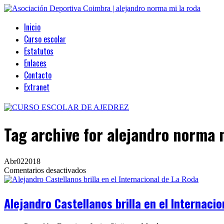
Inicio
Curso escolar
Estatutos
Enlaces
Contacto
Extranet
Tag archive
for alejandro norma 
Abr
02
2018
en
Comentarios desactivados
Alejandro
Castellanos
brilla
Alejandro Castellanos brilla en el Internaci
en
el
Internacional