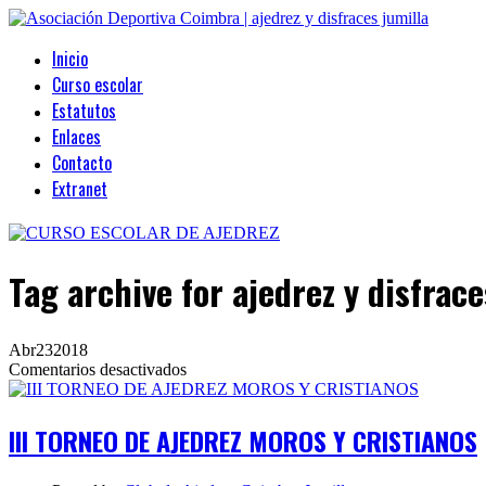
Inicio
Curso escolar
Estatutos
Enlaces
Contacto
Extranet
Tag archive
for ajedrez y disfrace
Abr
23
2018
en
Comentarios desactivados
III
TORNEO
DE
III TORNEO DE AJEDREZ MOROS Y CRISTIANOS
AJEDREZ
MOROS
Y