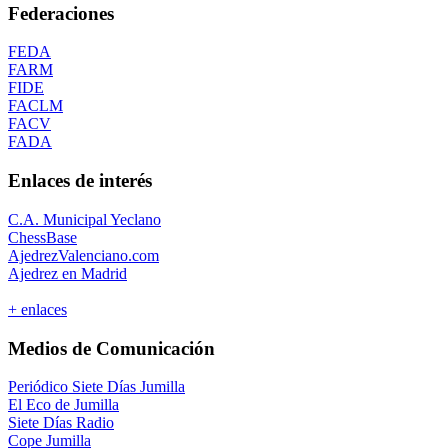
Federaciones
FEDA
FARM
FIDE
FACLM
FACV
FADA
Enlaces de interés
C.A. Municipal Yeclano
ChessBase
AjedrezValenciano.com
Ajedrez en Madrid
+ enlaces
Medios de Comunicación
Periódico Siete Días Jumilla
El Eco de Jumilla
Siete Días Radio
Cope Jumilla