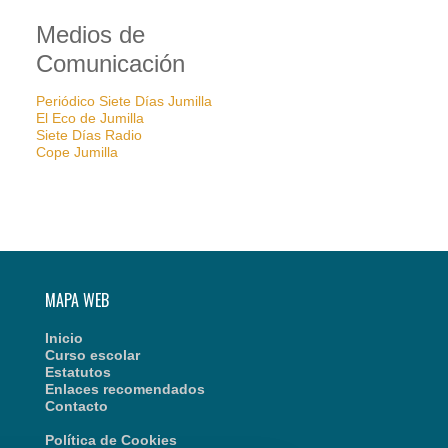
Medios de
Comunicación
Periódico Siete Días Jumilla
El Eco de Jumilla
Siete Días Radio
Cope Jumilla
MAPA WEB
Inicio
Curso escolar
Estatutos
Enlaces recomendados
Contacto
Política de Cookies