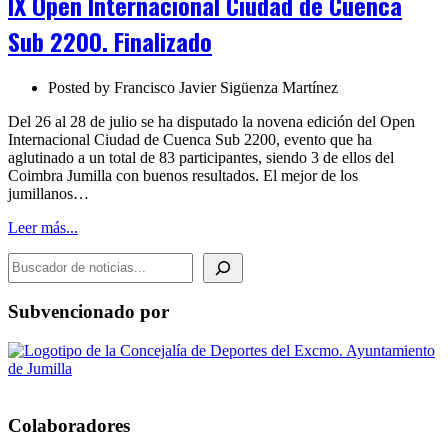
IX Open Internacional Ciudad de Cuenca
Ciudad
de
Sub 2200. Finalizado
Cuenca
Sub
2200.
Posted by
Francisco Javier Sigüenza Martínez
Finalizado
Del 26 al 28 de julio se ha disputado la novena edición del Open
Internacional Ciudad de Cuenca Sub 2200, evento que ha
aglutinado a un total de 83 participantes, siendo 3 de ellos del
Coimbra Jumilla con buenos resultados. El mejor de los
jumillanos…
Leer más...
BUSCADOR DE NOTICIAS
Subvencionado por
Colaboradores