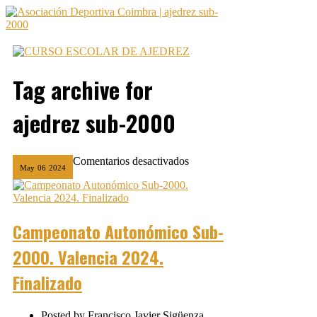
Tag archive
for
ajedrez sub-2000
en
Comentarios desactivados
May
06
2024
Campeonato
Autonómico
Sub-
2000.
Valencia
Campeonato Autonómico Sub-
2024.
Finalizado
2000. Valencia 2024.
Finalizado
Posted by
Francisco Javier Sigüenza