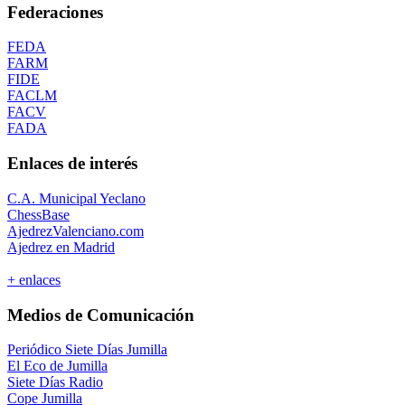
Federaciones
FEDA
FARM
FIDE
FACLM
FACV
FADA
Enlaces de interés
C.A. Municipal Yeclano
ChessBase
AjedrezValenciano.com
Ajedrez en Madrid
+ enlaces
Medios de Comunicación
Periódico Siete Días Jumilla
El Eco de Jumilla
Siete Días Radio
Cope Jumilla