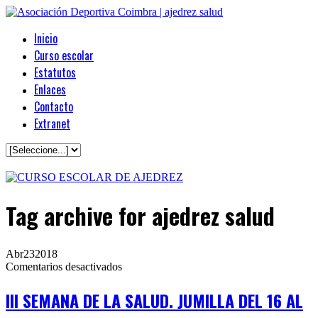
Inicio
Curso escolar
Estatutos
Enlaces
Contacto
Extranet
Tag archive
for ajedrez salud
Abr
23
2018
en
Comentarios desactivados
III
SEMANA
III SEMANA DE LA SALUD. JUMILLA DEL 16 AL
DE
LA