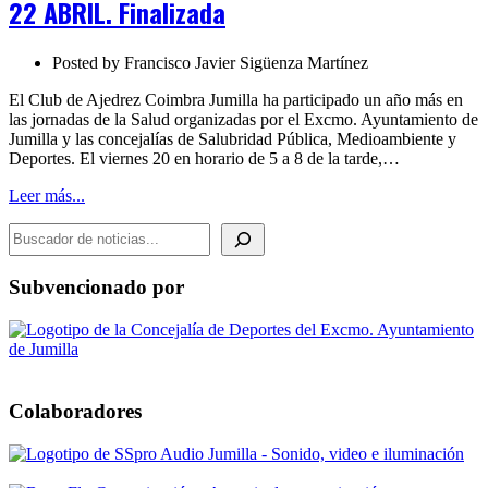
22 ABRIL. Finalizada
SALUD.
JUMILLA
DEL
Posted by
Francisco Javier Sigüenza Martínez
16
AL
El Club de Ajedrez Coimbra Jumilla ha participado un año más en
22
las jornadas de la Salud organizadas por el Excmo. Ayuntamiento de
ABRIL.
Jumilla y las concejalías de Salubridad Pública, Medioambiente y
Finalizada
Deportes. El viernes 20 en horario de 5 a 8 de la tarde,…
Leer más...
BUSCADOR DE NOTICIAS
Subvencionado por
Colaboradores