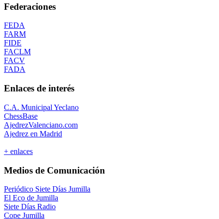
Federaciones
FEDA
FARM
FIDE
FACLM
FACV
FADA
Enlaces de interés
C.A. Municipal Yeclano
ChessBase
AjedrezValenciano.com
Ajedrez en Madrid
+ enlaces
Medios de Comunicación
Periódico Siete Días Jumilla
El Eco de Jumilla
Siete Días Radio
Cope Jumilla