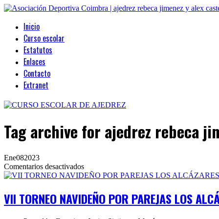
Inicio
Curso escolar
Estatutos
Enlaces
Contacto
Extranet
Tag archive
for ajedrez rebeca ji
Ene
08
2023
en
Comentarios desactivados
VII
TORNEO
NAVIDEÑO
VII TORNEO NAVIDEÑO POR PAREJAS LOS ALC
POR
PAREJAS
LOS