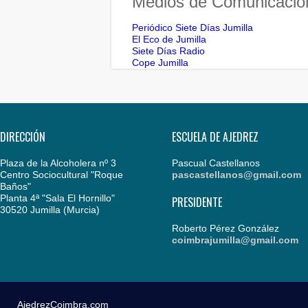
Medios de Comunicació
Periódico Siete Días Jumilla
El Eco de Jumilla
Siete Días Radio
Cope Jumilla
DIRECCIÓN
ESCUELA DE AJEDREZ
Plaza de la Alcoholera nº 3
Pascual Castellanos
Centro Sociocultural "Roque
pascastellanos@gmail.com
Baños"
Planta 4ª "Sala El Hornillo"
PRESIDENTE
30520 Jumilla (Murcia)
Roberto Pérez González
coimbrajumilla@gmail.com
AjedrezCoimbra.com