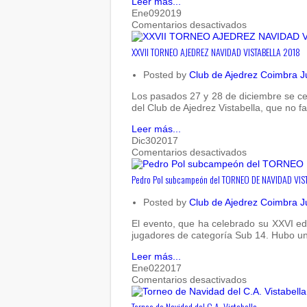
Leer más...
Ene
09
2019
en
Comentarios desactivados
XXVII
TORNEO
XXVII TORNEO AJEDREZ NAVIDAD VISTABELLA 2018
AJEDREZ
NAVIDAD
Posted by
Club de Ajedrez Coimbra J
VISTABELLA
2018
Los pasados 27 y 28 de diciembre se cele
del Club de Ajedrez Vistabella, que no f
Leer más...
Dic
30
2017
en
Comentarios desactivados
Pedro
Pol
Pedro Pol subcampeón del TORNEO DE NAVIDAD VIS
subcampeón
del
Posted by
Club de Ajedrez Coimbra J
TORNEO
DE
El evento, que ha celebrado su XXVI ed
NAVIDAD
jugadores de categoría Sub 14. Hubo un
VISTABELLA
Leer más...
2017
Ene
02
2017
en
Comentarios desactivados
Torneo
de
Torneo de Navidad del C.A. Vistabella