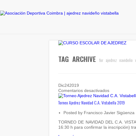
TAG ARCHIVE
for ajedrez navideño v
Dic
24
2019
en
Comentarios desactivados
Torneo
Ajedrez
Torneo Ajedrez Navidad C.A. Vistabella 2019
Navidad
C.A.
Posted by
Francisco Javier Sigüenza
Vistabella
2019
TORNEO DE NAVIDAD DEL C.A. VISTABELL
16:30 h para confirmar la inscripción) t