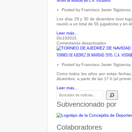
Navidad
del
Posted by
Francisco Javier Sigüenza
C.A.
Vistabella
Los días 29 y 30 de diciembre tuvo luga
reunió a un total de 55 jugadores y en 
Leer más...
Dic
19
2015
en
Comentarios desactivados
TORNEO
DE
TORNEO DE AJEDREZ DE NAVIDAD 2015. C.A. VISTAB
AJEDREZ
DE
Posted by
Francisco Javier Sigüenza
NAVIDAD
2015.
Como todos los años por estas fechas, 
C.A.
diciembre, a partir de las 17 h (el prim
VISTABELLA
Leer más...
BUSCADOR DE NOTICIAS
Subvencionado por
Colaboradores