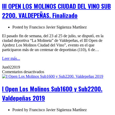
MOLINOS
III OPEN LOS MOLINOS CIUDAD DEL VINO SUB
CIUDAD
DEL
2200. VALDEPEÑAS. Finalizado
VINO
SUB
2200.
Posted by
Francisco Javier Sigüenza Martínez
VALDEPEÑAS.
Finalizado
El pasado fin de semana, del 23 al 25 de julio, se disputó, en la
ciudad deportiva “La Molineta” de Valdepeñas, el III Open de
Ajedrez Los Molinos Ciudad del Vino”, evento en el que
participaron más de un centenar de deportistas (110), 6 de…
Leer más...
Jun
02
2019
en
Comentarios desactivados
I
Open
Los
I Open Los Molinos Sub1600 y Sub2200.
Molinos
Sub1600
Valdepeñas 2019
y
Sub2200.
Valdepeñas
Posted by
Francisco Javier Sigüenza Martínez
2019