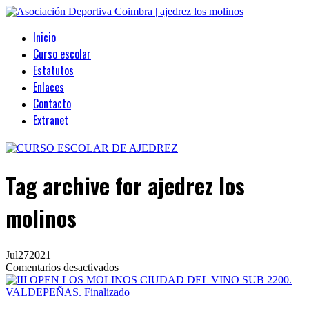
Inicio
Curso escolar
Estatutos
Enlaces
Contacto
Extranet
Tag archive
for ajedrez los
molinos
Jul
27
2021
en
Comentarios desactivados
III
OPEN
LOS