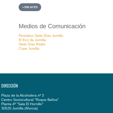
+ ENLACES
Medios de Comunicación
Periódico Siete Días Jumilla
El Eco de Jumilla
Siete Días Radio
Cope Jumilla
DIRECCIÓN
Plaza de la Alcoholera nº 3
Centro Sociocultural "Roque Baños"
Planta 4ª "Sala El Hornillo"
30520 Jumilla (Murcia)