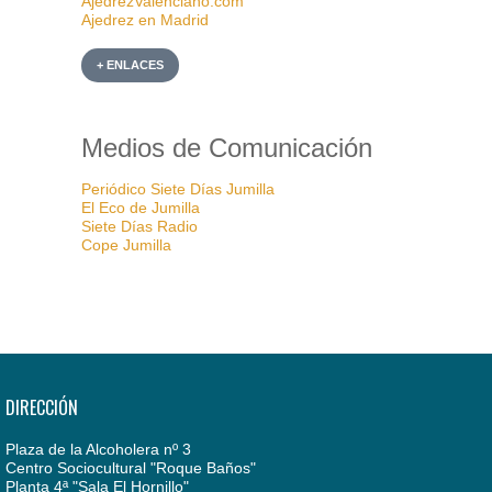
AjedrezValenciano.com
Ajedrez en Madrid
+ ENLACES
Medios de Comunicación
Periódico Siete Días Jumilla
El Eco de Jumilla
Siete Días Radio
Cope Jumilla
DIRECCIÓN
Plaza de la Alcoholera nº 3
Centro Sociocultural "Roque Baños"
Planta 4ª "Sala El Hornillo"