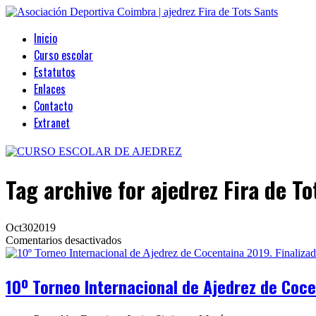
Inicio
Curso escolar
Estatutos
Enlaces
Contacto
Extranet
Tag archive
for ajedrez Fira de T
Oct
30
2019
en
Comentarios desactivados
10º
Torneo
Internacional
10º Torneo Internacional de Ajedrez de Coce
de
Ajedrez
de