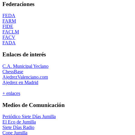
Federaciones
FEDA
FARM
FIDE
FACLM
FACV
FADA
Enlaces de interés
C.A. Municipal Yeclano
ChessBase
AjedrezValenciano.com
Ajedrez en Madrid
+ enlaces
Medios de Comunicación
Periódico Siete Días Jumilla
El Eco de Jumilla
Siete Días Radio
Cope Jumilla