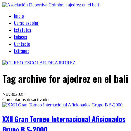
Inicio
Curso escolar
Estatutos
Enlaces
Contacto
Extranet
Tag archive
for ajedrez en el bali
Nov
30
2025
en
Comentarios desactivados
XXII
Gran
Torneo
XXII Gran Torneo Internacional Aficionados
Internacional
Aficionados
Grupo B S-2000
Grupo