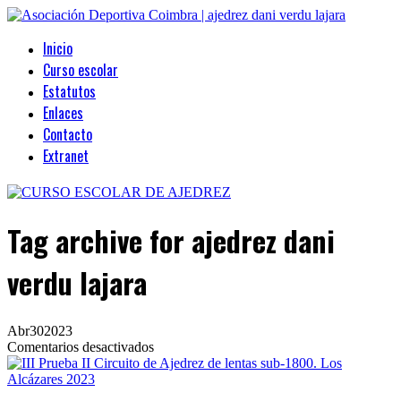
Inicio
Curso escolar
Estatutos
Enlaces
Contacto
Extranet
Tag archive
for ajedrez dani
verdu lajara
Abr
30
2023
en
Comentarios desactivados
III
Prueba
II