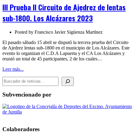
Circuito
III Prueba II Circuito de Ajedrez de lentas
de
Ajedrez
sub-1800. Los Alcázares 2023
de
lentas
sub-
Posted by
Francisco Javier Sigüenza Martínez
1800.
Los
El pasado sábado 15 abril se disputó la tercera prueba del Circuito
Alcázares
de Ajedrez lentas sub-1800 en el municipio de Los Alcázares. Este
2023
evento lo organizan el C.D.A Lapuerta y el CA Los Alcázares y
reunió un total de 45 participantes, 2 de los cuales…
Leer más...
BUSCADOR DE NOTICIAS
Subvencionado por
Colaboradores