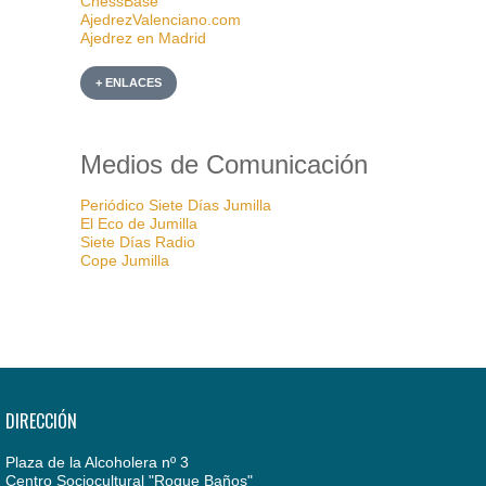
ChessBase
AjedrezValenciano.com
Ajedrez en Madrid
+ ENLACES
Medios de Comunicación
Periódico Siete Días Jumilla
El Eco de Jumilla
Siete Días Radio
Cope Jumilla
DIRECCIÓN
Plaza de la Alcoholera nº 3
Centro Sociocultural "Roque Baños"