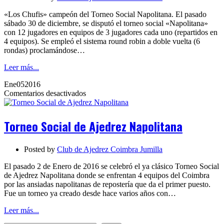
«Los Chufis» campeón del Torneo Social Napolitana. El pasado
sábado 30 de diciembre, se disputó el torneo social «Napolitana»
con 12 jugadores en equipos de 3 jugadores cada uno (repartidos en
4 equipos). Se empleó el sistema round robin a doble vuelta (6
rondas) proclamándose…
Leer más...
Ene
05
2016
en
Comentarios desactivados
Torneo
Social
de
Torneo Social de Ajedrez Napolitana
Ajedrez
Napolitana
Posted by
Club de Ajedrez Coimbra Jumilla
El pasado 2 de Enero de 2016 se celebró el ya clásico Torneo Social
de Ajedrez Napolitana donde se enfrentan 4 equipos del Coimbra
por las ansiadas napolitanas de repostería que da el primer puesto.
Fue un torneo ya creado desde hace varios años con…
Leer más...