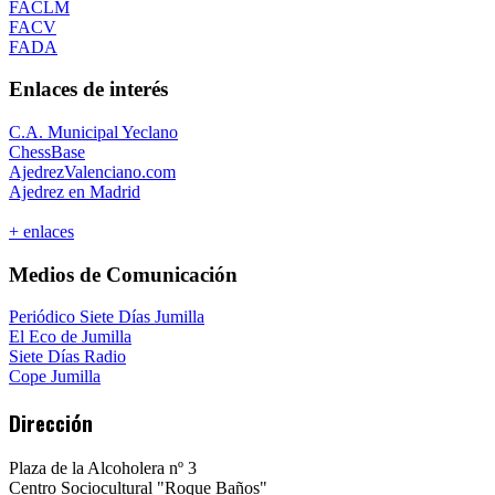
FACLM
FACV
FADA
Enlaces de interés
C.A. Municipal Yeclano
ChessBase
AjedrezValenciano.com
Ajedrez en Madrid
+ enlaces
Medios de Comunicación
Periódico Siete Días Jumilla
El Eco de Jumilla
Siete Días Radio
Cope Jumilla
Dirección
Plaza de la Alcoholera nº 3
Centro Sociocultural "Roque Baños"