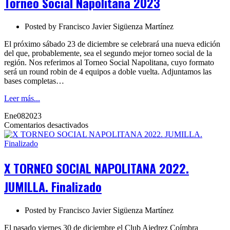
Torneo Social Napolitana 2023
2023
Posted by
Francisco Javier Sigüenza Martínez
El próximo sábado 23 de diciembre se celebrará una nueva edición
del que, probablemente, sea el segundo mejor torneo social de la
región. Nos referimos al Torneo Social Napolitana, cuyo formato
será un round robin de 4 equipos a doble vuelta. Adjuntamos las
bases completas…
Leer más...
Ene
08
2023
en
Comentarios desactivados
X
TORNEO
SOCIAL
NAPOLITANA
X TORNEO SOCIAL NAPOLITANA 2022.
2022.
JUMILLA.
JUMILLA. Finalizado
Finalizado
Posted by
Francisco Javier Sigüenza Martínez
El pasado viernes 30 de diciembre el Club Ajedrez Coímbra