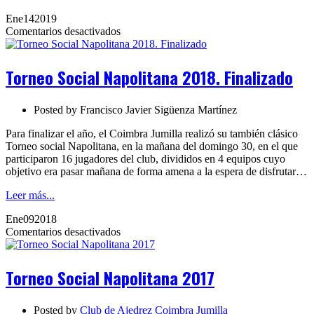
Ene
14
2019
en
Comentarios desactivados
Torneo
Social
Napolitana
Torneo Social Napolitana 2018. Finalizado
2018.
Finalizado
Posted by
Francisco Javier Sigüenza Martínez
Para finalizar el año, el Coimbra Jumilla realizó su también clásico
Torneo social Napolitana, en la mañana del domingo 30, en el que
participaron 16 jugadores del club, divididos en 4 equipos cuyo
objetivo era pasar mañana de forma amena a la espera de disfrutar…
Leer más...
Ene
09
2018
en
Comentarios desactivados
Torneo
Social
Napolitana
Torneo Social Napolitana 2017
2017
Posted by
Club de Ajedrez Coimbra Jumilla