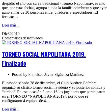
despidió el año con su ya tradicional «Torneo Napolitana», evento
que, por estas fechas, agrupa a toda la familia coimbrera y que ayer
aunó a más de 30 personas entre jugadores y espectadores. El
formato…
Leer más...
Dic
30
2019
en
Comentarios desactivados
TORNEO
SOCIAL
NAPOLITANA
TORNEO SOCIAL NAPOLITANA 2019.
2019.
Finalizado
Finalizado
Posted by
Francisco Javier Sigüenza Martínez
El pasado sábado 28 de diciembre, el Club Ajedrez Coímbra
organizó su clásico torneo social navideño y su posterior comida y
“tardeo”. En esta ocasión fueron 16 los jugadores que participaron
en el TORNEO “NAPOLITANA 2019”, por lo que se
configuraron 4 equipos de 4…
Leer más...