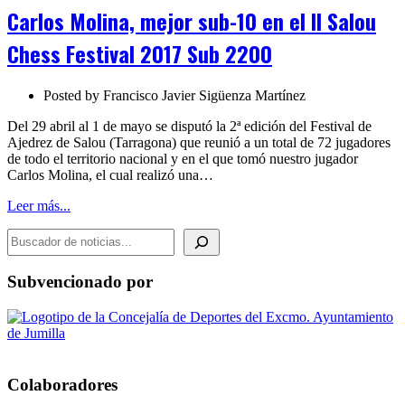
sub-
Carlos Molina, mejor sub-10 en el II Salou
10
en
Chess Festival 2017 Sub 2200
el
II
Salou
Posted by
Francisco Javier Sigüenza Martínez
Chess
Festival
Del 29 abril al 1 de mayo se disputó la 2ª edición del Festival de
2017
Ajedrez de Salou (Tarragona) que reunió a un total de 72 jugadores
Sub
de todo el territorio nacional y en el que tomó nuestro jugador
2200
Carlos Molina, el cual realizó una…
Leer más...
BUSCADOR DE NOTICIAS
Subvencionado por
Colaboradores