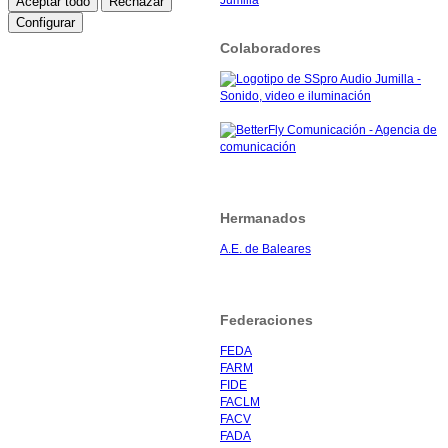
Aceptar todo
Rechazar
Configurar
Colaboradores
Hermanados
A.E. de Baleares
Federaciones
FEDA
FARM
FIDE
FACLM
FACV
FADA