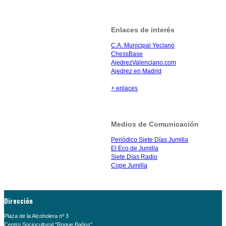
Enlaces de interés
C.A. Municipal Yeclano
ChessBase
AjedrezValenciano.com
Ajedrez en Madrid
+ enlaces
Medios de Comunicación
Periódico Siete Días Jumilla
El Eco de Jumilla
Siete Días Radio
Cope Jumilla
Dirección
Plaza de la Alcoholera nº 3
Centro Sociocultural "Roque Baños"