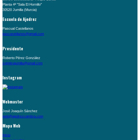
Planta 4ª "Sala El Hornillo"
30520 Jumilla (Murcia)
Escuela de Ajedrez
Pascual Castellanos
pascastellanos@gmail.com
Presidente
Roberto Pérez González
coimbrajumilla@gmail.com
Instagram
Webmaster
José Joaquín Sánchez
web@ajedrezcoimbra.com
Mapa Web
Inicio