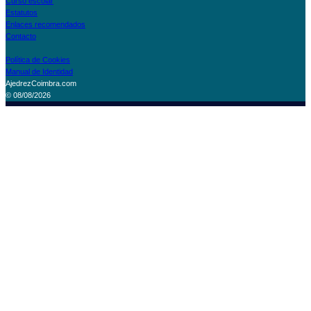
Curso escolar
Estatutos
Enlaces recomendados
Contacto
Política de Cookies
Manual de Identidad
AjedrezCoimbra.com
© 08/08/2026